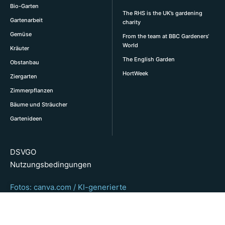
Bio-Garten
The RHS is the UK’s gardening
Gartenarbeit
charity
Gemüse
From the team at BBC Gardeners‘
World
Kräuter
The English Garden
Obstanbau
HortWeek
Ziergarten
Zimmerpflanzen
Bäume und Sträucher
Gartenideen
DSVGO
Nutzungsbedingungen
Fotos: canva.com / KI-generierte