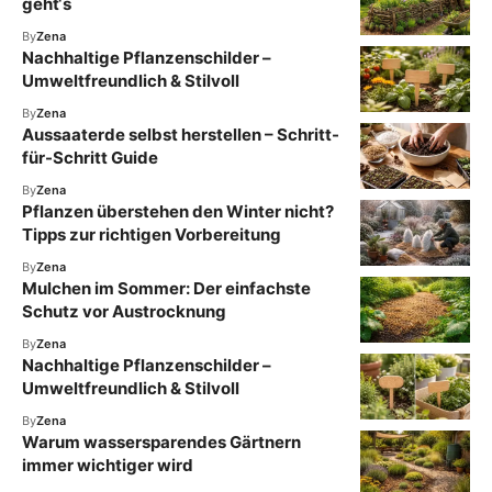
geht‘s
By
Zena
Nachhaltige Pflanzenschilder –
Umweltfreundlich & Stilvoll
By
Zena
Aussaaterde selbst herstellen – Schritt-
für-Schritt Guide
By
Zena
Pflanzen überstehen den Winter nicht?
Tipps zur richtigen Vorbereitung
By
Zena
Mulchen im Sommer: Der einfachste
Schutz vor Austrocknung
By
Zena
Nachhaltige Pflanzenschilder –
Umweltfreundlich & Stilvoll
By
Zena
Warum wassersparendes Gärtnern
immer wichtiger wird