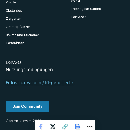
World
Kräuter
The English Garden
Obstanbau
HortWeek
Ziergarten
Zimmerpflanzen
Bäume und Sträucher
Gartenideen
DSVGO
Nutzungsbedingungen
Fotos: canva.com / KI-generierte
Join Community
Gartenblues – 2026