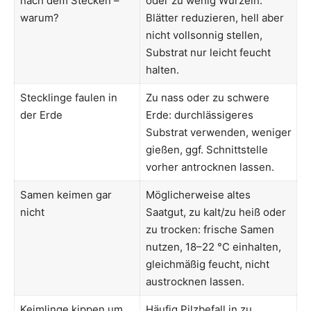
nach dem Stecken –
oder zu wenig Wurzeln:
warum?
Blätter reduzieren, hell aber
nicht vollsonnig stellen,
Substrat nur leicht feucht
halten.
Stecklinge faulen in
Zu nass oder zu schwere
der Erde
Erde: durchlässigeres
Substrat verwenden, weniger
gießen, ggf. Schnittstelle
vorher antrocknen lassen.
Samen keimen gar
Möglicherweise altes
nicht
Saatgut, zu kalt/zu heiß oder
zu trocken: frische Samen
nutzen, 18–22 °C einhalten,
gleichmäßig feucht, nicht
austrocknen lassen.
Keimlinge kippen um
Häufig Pilzbefall in zu