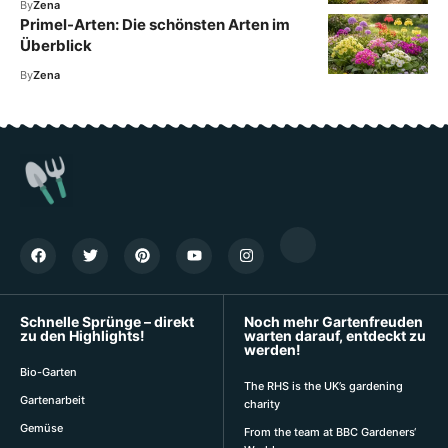
By
Zena
Primel-Arten: Die schönsten Arten im
Überblick
By
Zena
Schnelle Sprünge – direkt
Noch mehr Gartenfreuden
zu den Highlights!
warten darauf, entdeckt zu
werden!
Bio-Garten
The RHS is the UK’s gardening
Gartenarbeit
charity
Gemüse
From the team at BBC Gardeners‘