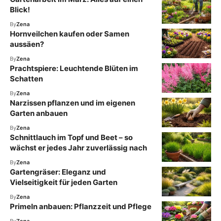
Blick!
By
Zena
Hornveilchen kaufen oder Samen
aussäen?
By
Zena
Prachtspiere: Leuchtende Blüten im
Schatten
By
Zena
Narzissen pflanzen und im eigenen
Garten anbauen
By
Zena
Schnittlauch im Topf und Beet – so
wächst er jedes Jahr zuverlässig nach
By
Zena
Gartengräser: Eleganz und
Vielseitigkeit für jeden Garten
By
Zena
Primeln anbauen: Pflanzzeit und Pflege
By
Zena