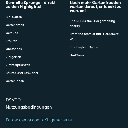
Schnelle Sprünge – direkt
Noch mehr Gartenfreuden
zu den Highlights!
warten darauf, entdeckt zu
werden!
Bio-Garten
The RHS is the UK’s gardening
Gartenarbeit
charity
Gemüse
From the team at BBC Gardeners‘
World
Kräuter
The English Garden
Obstanbau
HortWeek
Ziergarten
Zimmerpflanzen
Bäume und Sträucher
Gartenideen
DSVGO
Nutzungsbedingungen
Fotos: canva.com / KI-generierte