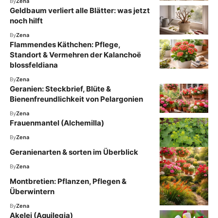
By
Zena
Geldbaum verliert alle Blätter: was jetzt
noch hilft
By
Zena
Flammendes Käthchen: Pflege,
Standort & Vermehren der Kalanchoë
blossfeldiana
By
Zena
Geranien: Steckbrief, Blüte &
Bienenfreundlichkeit von Pelargonien
By
Zena
Frauenmantel (Alchemilla)
By
Zena
Geranienarten & sorten im Überblick
By
Zena
Montbretien: Pflanzen, Pflegen &
Überwintern
By
Zena
Akelei (Aquilegia)