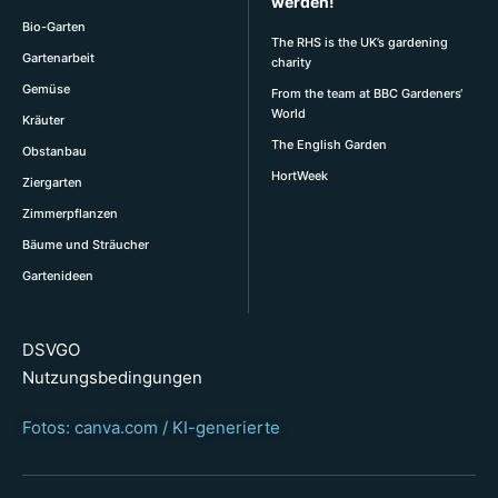
werden!
Bio-Garten
The RHS is the UK’s gardening
Gartenarbeit
charity
Gemüse
From the team at BBC Gardeners‘
World
Kräuter
The English Garden
Obstanbau
HortWeek
Ziergarten
Zimmerpflanzen
Bäume und Sträucher
Gartenideen
DSVGO
Nutzungsbedingungen
Fotos: canva.com / KI-generierte