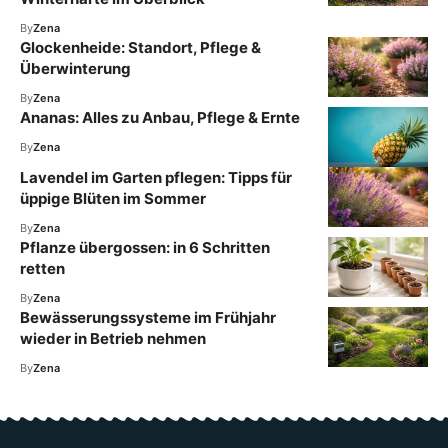
By
Zena
Glockenheide: Standort, Pflege &
Überwinterung
By
Zena
Ananas: Alles zu Anbau, Pflege & Ernte
By
Zena
Lavendel im Garten pflegen: Tipps für
üppige Blüten im Sommer
By
Zena
Pflanze übergossen: in 6 Schritten
retten
By
Zena
Bewässerungssysteme im Frühjahr
wieder in Betrieb nehmen
By
Zena