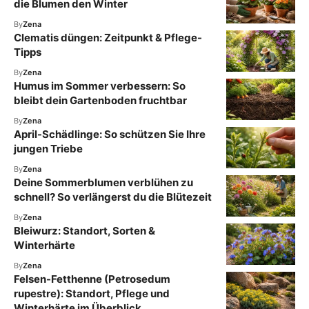
die Blumen den Winter
By
Zena
Clematis düngen: Zeitpunkt & Pflege-
Tipps
By
Zena
Humus im Sommer verbessern: So
bleibt dein Gartenboden fruchtbar
By
Zena
April-Schädlinge: So schützen Sie Ihre
jungen Triebe
By
Zena
Deine Sommerblumen verblühen zu
schnell? So verlängerst du die Blütezeit
By
Zena
Bleiwurz: Standort, Sorten &
Winterhärte
By
Zena
Felsen-Fetthenne (Petrosedum
rupestre): Standort, Pflege und
Winterhärte im Überblick