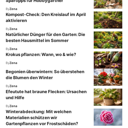
Spartipps für Hobbygärtner
By
Zena
Kompost-Check: Den Kreislauf im April
aktivieren
By
Zena
Natürlicher Dünger für den Garten: Die
besten Hausmittel im Sommer
By
Zena
Krokus pflanzen: Wann, wo & wie?
By
Zena
Begonien überwintern: So überstehen
die Blumen den Winter
By
Zena
Efeutute hat braune Flecken: Ursachen
und Hilfe
By
Zena
Winterabdeckung: Mit welchen
Materialien schützen wir
Gartenpflanzen vor Frostschäden?