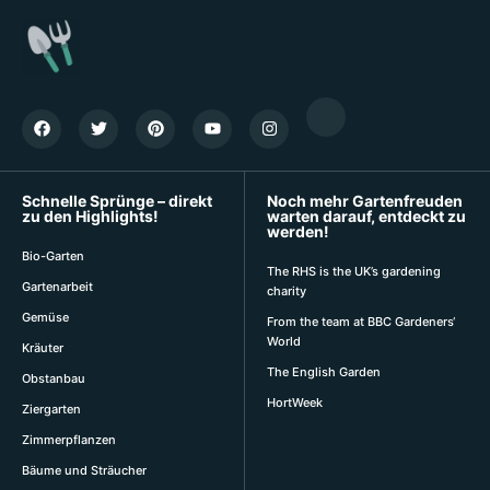
Schnelle Sprünge – direkt
Noch mehr Gartenfreuden
zu den Highlights!
warten darauf, entdeckt zu
werden!
Bio-Garten
The RHS is the UK’s gardening
Gartenarbeit
charity
Gemüse
From the team at BBC Gardeners‘
World
Kräuter
The English Garden
Obstanbau
HortWeek
Ziergarten
Zimmerpflanzen
Bäume und Sträucher