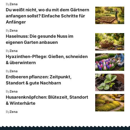
By
Zena
Du weißt nicht, wo du mit dem Gärtnern
anfangen sollst? Einfache Schritte für
Anfänger
By
Zena
Haselnuss: Die gesunde Nuss im
eigenen Garten anbauen
By
Zena
Hyazinthen-Pflege: Gießen, schneiden
& überwintern
By
Zena
Erdbeeren pflanzen: Zeitpunkt,
Standort & gute Nachbarn
By
Zena
Husarenknöpfchen: Blütezeit, Standort
& Winterhärte
By
Zena