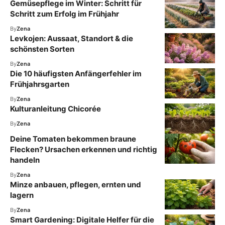
Gemüsepflege im Winter: Schritt für
Schritt zum Erfolg im Frühjahr
By
Zena
Levkojen: Aussaat, Standort & die
schönsten Sorten
By
Zena
Die 10 häufigsten Anfängerfehler im
Frühjahrsgarten
By
Zena
Kulturanleitung Chicorée
By
Zena
Deine Tomaten bekommen braune
Flecken? Ursachen erkennen und richtig
handeln
By
Zena
Minze anbauen, pflegen, ernten und
lagern
By
Zena
Smart Gardening: Digitale Helfer für die