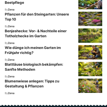
Beetpflege
By
Zena
Pflanzen für den Steingarten: Unsere
Top 10
By
Zena
Benjeshecke: Vor- & Nachteile einer
Totholzhecke im Garten
By
Zena
Wie dünge ich meinen Garten im
Frühjahr richtig?
By
Zena
Blattläuse biologisch bekämpfen:
Sanfte Methoden
By
Zena
Blumenwiese anlegen: Tipps zu
Gestaltung & Pflanzen
By
Zena