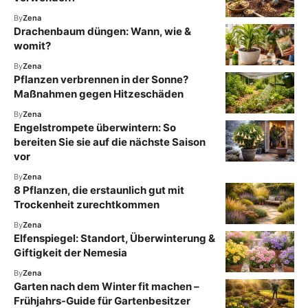
By
Zena
Drachenbaum düngen: Wann, wie &
womit?
By
Zena
Pflanzen verbrennen in der Sonne?
Maßnahmen gegen Hitzeschäden
By
Zena
Engelstrompete überwintern: So
bereiten Sie sie auf die nächste Saison
vor
By
Zena
8 Pflanzen, die erstaunlich gut mit
Trockenheit zurechtkommen
By
Zena
Elfenspiegel: Standort, Überwinterung &
Giftigkeit der Nemesia
By
Zena
Garten nach dem Winter fit machen –
Frühjahrs-Guide für Gartenbesitzer