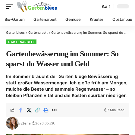
Aa
Bio-Garten
Gartenarbeit
Gemüse
Kräuter
Obstanbau
Gartenblues
»
Gartenarbeit
»
Gartenbewässerung im Sommer: So sparst du Wasser und Geld
GARTENARBEIT
Gartenbewässerung im Sommer: So
sparst du Wasser und Geld
Im Sommer braucht der Garten kluge Bewässerung
statt großer Wassermengen. Ich gieße früh am Morgen,
mulche die Beete und sammele Regenwasser – so
bleiben Pflanzen vital und die Kosten spürbar niedriger.
7 Min Read
By
Zena
2026.05.29.