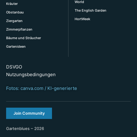
World
Kräuter
The English Garden
Obstanbau
HortWeek
Ziergarten
Zimmerpflanzen
Bäume und Sträucher
Gartenideen
DSVGO
Nutzungsbedingungen
Fotos: canva.com / KI-generierte
Join Community
Gartenblues – 2026