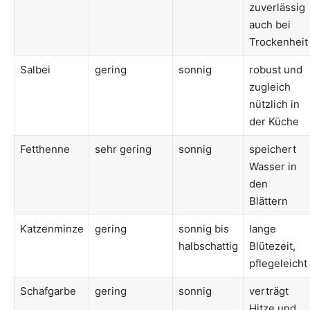
zuverlässig
auch bei
Trockenheit
Salbei
gering
sonnig
robust und
zugleich
nützlich in
der Küche
Fetthenne
sehr gering
sonnig
speichert
Wasser in
den
Blättern
Katzenminze
gering
sonnig bis
lange
halbschattig
Blütezeit,
pflegeleicht
Schafgarbe
gering
sonnig
verträgt
Hitze und