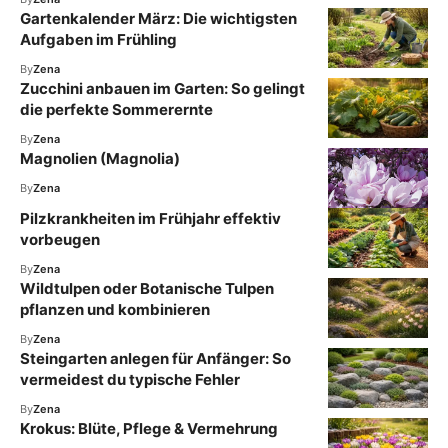
Gartenkalender März: Die wichtigsten
Aufgaben im Frühling
By
Zena
Zucchini anbauen im Garten: So gelingt
die perfekte Sommerernte
By
Zena
Magnolien (Magnolia)
By
Zena
Pilzkrankheiten im Frühjahr effektiv
vorbeugen
By
Zena
Wildtulpen oder Botanische Tulpen
pflanzen und kombinieren
By
Zena
Steingarten anlegen für Anfänger: So
vermeidest du typische Fehler
By
Zena
Krokus: Blüte, Pflege & Vermehrung