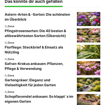
Das könnte dir auch gefallen
Astern-Arten & -Sorten: Die schönsten
im Überblick
By
Zena
Pfingstrosensorten: Die 40 besten &
altbewährtesten Sorten (Übersicht)
By
Zena
Florfliege: Steckbrief & Einsatz als
Nützling
By
Zena
Safran-Krokus anbauen: Pflanzen,
Pflege & Verwendung
By
Zena
Gartengräser: Eleganz und
Vielseitigkeit für jeden Garten
By
Zena
Schopflavendel anbauen: So klappt´s im
eigenen Garten