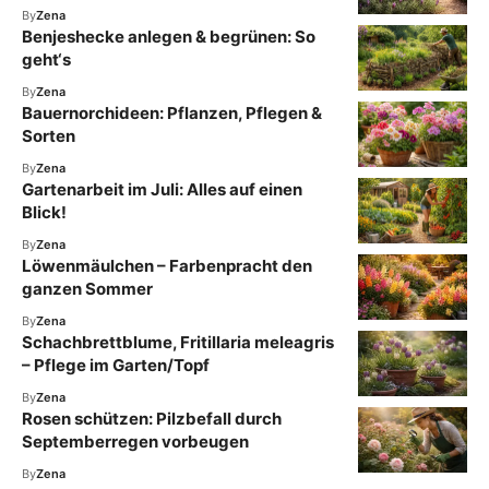
By
Zena
Benjeshecke anlegen & begrünen: So
geht‘s
By
Zena
Bauernorchideen: Pflanzen, Pflegen &
Sorten
By
Zena
Gartenarbeit im Juli: Alles auf einen
Blick!
By
Zena
Löwenmäulchen – Farbenpracht den
ganzen Sommer
By
Zena
Schachbrettblume, Fritillaria meleagris
– Pflege im Garten/Topf
By
Zena
Rosen schützen: Pilzbefall durch
Septemberregen vorbeugen
By
Zena