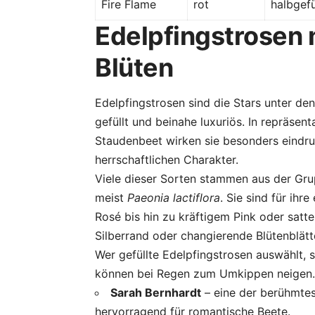
Fire Flame
rot
halbgefü
Edelpfingstrosen 
Blüten
Edelpfingstrosen sind die Stars unter den 
gefüllt und beinahe luxuriös. In repräsen
Staudenbeet wirken sie besonders eindru
herrschaftlichen Charakter.
Viele dieser Sorten stammen aus der Gru
meist
Paeonia lactiflora
. Sie sind für ih
Rosé bis hin zu kräftigem Pink oder sat
Silberrand oder changierende Blütenblätte
Wer gefüllte Edelpfingstrosen auswählt, s
können bei Regen zum Umkippen neigen.
Sarah Bernhardt
– eine der berühmtest
hervorragend für romantische Beete.