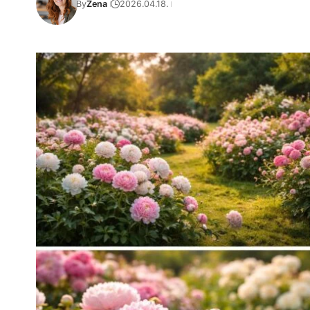
By
Zena
2026.04.18.