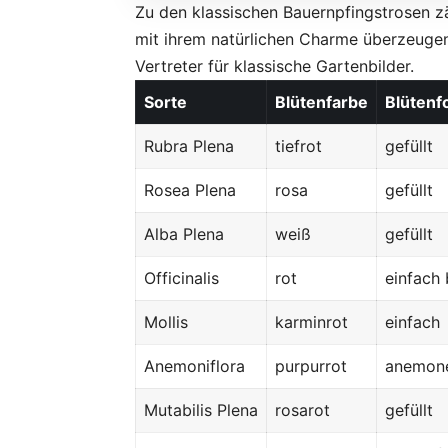
Zu den klassischen Bauernpfingstrosen zä
mit ihrem natürlichen Charme überzeugen
Vertreter für klassische Gartenbilder.
Sorte
Blütenfarbe
Blütenf
Rubra Plena
tiefrot
gefüllt
Rosea Plena
rosa
gefüllt
Alba Plena
weiß
gefüllt
Officinalis
rot
einfach 
Mollis
karminrot
einfach
Anemoniflora
purpurrot
anemon
Mutabilis Plena
rosarot
gefüllt