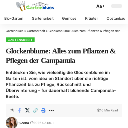
Aa
Bio-Garten
Gartenarbeit
Gemüse
Kräuter
Obstanbau
Gartenblues
»
Gartenarbeit
»
Glockenblume: Alles zum Pflanzen & Pflegen der Campanula
GARTENARBEIT
Glockenblume: Alles zum Pflanzen &
Pflegen der Campanula
Entdecken Sie, wie vielseitig die Glockenblume im
Garten ist: vom idealen Standort über die richtige
Pflanzzeit bis zu Pflege, Rückschnitt und
Überwinterung – für dauerhaft blühende Campanula-
Beete.
16 Min Read
By
Zena
2026.03.09.