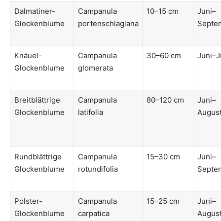
Dalmatiner-
Campanula
10–15 cm
Juni–
Glockenblume
portenschlagiana
Septe
Knäuel-
Campanula
30–60 cm
Juni–J
Glockenblume
glomerata
Breitblättrige
Campanula
80–120 cm
Juni–
Glockenblume
latifolia
Augus
Rundblättrige
Campanula
15–30 cm
Juni–
Glockenblume
rotundifolia
Septe
Polster-
Campanula
15–25 cm
Juni–
Glockenblume
carpatica
Augus