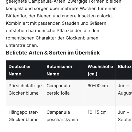
geeignete Campanula-Arten. Zwergige Formen bleiben
kompakt und sorgen über mehrere Wochen für einen
Blütenflor, der Bienen und andere Insekten anlockt.
Kombiniert mit passenden Stauden und Gräsern
entstehen harmonische Pflanzbilder, die den
romantischen Charakter der Glockenblumen
unterstreichen.
Beliebte Arten & Sorten im Überblick
Deutscher
Botanischer
Wuchshöhe
Blütez
Name
Name
(ca.)
Pfirsichblättrige
Campanula
60–90 cm
Juni–
Glockenblume
persicifolia
Augus
Hängepolster-
Campanula
10–15 cm
Juni–
Glockenblume
poscharskyana
Septe