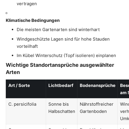
vertragen
Klimatische Bedingungen
Die meisten Gartenarten sind winterhart
Windgeschützte Lagen sind für hohe Stauden
vorteilhaft
Im Kübel Winterschutz (Topf isolieren) einplanen
Wichtige Standortansprüche ausgewählter
Arten
Art / Sorte
Lichtbedarf
Bodenansprüche
Bes
am 
C. persicifolia
Sonne bis
Nährstoffreicher
Win
Halbschatten
Gartenboden
verh
Umk