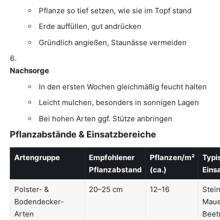
Pflanze so tief setzen, wie sie im Topf stand
Erde auffüllen, gut andrücken
Gründlich angießen, Staunässe vermeiden
Nachsorge
In den ersten Wochen gleichmäßig feucht halten
Leicht mulchen, besonders in sonnigen Lagen
Bei hohen Arten ggf. Stütze anbringen
Pflanzabstände & Einsatzbereiche
Artengruppe
Empfohlener
Pflanzen/m²
Typi
Pflanzabstand
(ca.)
Eins
Polster- &
20–25 cm
12–16
Stei
Bodendecker-
Maue
Arten
Beet