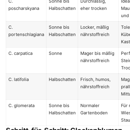
C.
Sonne bis
Durchlässig,
Idea
poscharskyana
Halbschatten
eher trocken
Mau
und
C.
Sonne bis
Locker, mäßig
Tole
portenschlagiana
Halbschatten
nährstoffreich
Kübe
Kast
C. carpatica
Sonne
Mager bis mäßig
Perf
nährstoffreich
Stei
Tro
C. latifolia
Halbschatten
Frisch, humos,
Mag
nährstoffreich
pral
Mit
C. glomerata
Sonne bis
Normaler
Für 
Halbschatten
Gartenboden
Wie
Sta