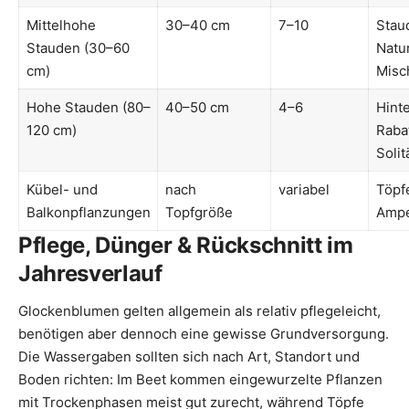
Mittelhohe
30–40 cm
7–10
Stau
Stauden (30–60
Natu
cm)
Misc
Hohe Stauden (80–
40–50 cm
4–6
Hint
120 cm)
Raba
Soli
Kübel- und
nach
variabel
Töpf
Balkonpflanzungen
Topfgröße
Ampe
Pflege, Dünger & Rückschnitt im
Jahresverlauf
Glockenblumen gelten allgemein als relativ pflegeleicht,
benötigen aber dennoch eine gewisse Grundversorgung.
Die Wassergaben sollten sich nach Art, Standort und
Boden richten: Im Beet kommen eingewurzelte Pflanzen
mit Trockenphasen meist gut zurecht, während Töpfe