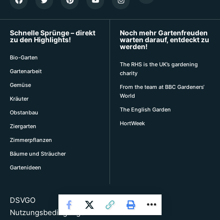
Schnelle Sprünge – direkt
Noch mehr Gartenfreuden
zu den Highlights!
warten darauf, entdeckt zu
werden!
Bio-Garten
The RHS is the UK’s gardening
Gartenarbeit
charity
Gemüse
From the team at BBC Gardeners‘
World
Kräuter
The English Garden
Obstanbau
HortWeek
Ziergarten
Zimmerpflanzen
Bäume und Sträucher
Gartenideen
DSVGO
Nutzungsbedingungen