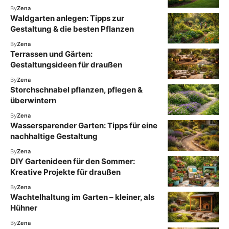
By
Zena
Waldgarten anlegen: Tipps zur
Gestaltung & die besten Pflanzen
By
Zena
Terrassen und Gärten:
Gestaltungsideen für draußen
By
Zena
Storchschnabel pflanzen, pflegen &
überwintern
By
Zena
Wassersparender Garten: Tipps für eine
nachhaltige Gestaltung
By
Zena
DIY Gartenideen für den Sommer:
Kreative Projekte für draußen
By
Zena
Wachtelhaltung im Garten – kleiner, als
Hühner
By
Zena