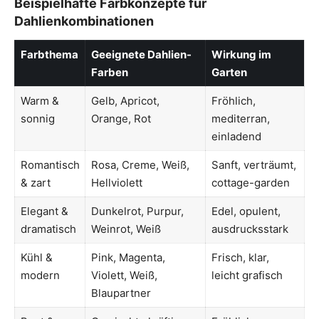
Beispielhafte Farbkonzepte für
Dahlienkombinationen
Farbthema
Geeignete Dahlien-
Wirkung im
Farben
Garten
Warm &
Gelb, Apricot,
Fröhlich,
sonnig
Orange, Rot
mediterran,
einladend
Romantisch
Rosa, Creme, Weiß,
Sanft, verträumt,
& zart
Hellviolett
cottage-garden
Elegant &
Dunkelrot, Purpur,
Edel, opulent,
dramatisch
Weinrot, Weiß
ausdrucksstark
Kühl &
Pink, Magenta,
Frisch, klar,
modern
Violett, Weiß,
leicht grafisch
Blaupartner