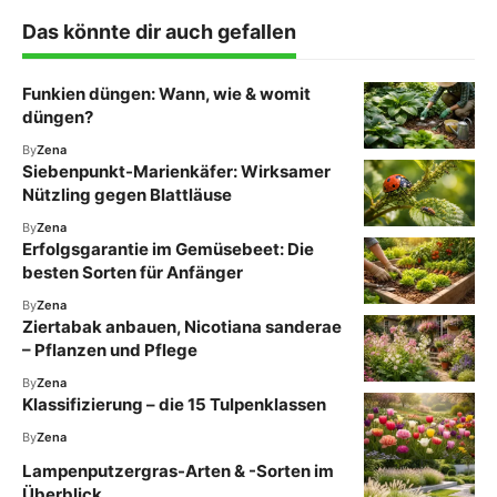
Das könnte dir auch gefallen
Funkien düngen: Wann, wie & womit
düngen?
By
Zena
Siebenpunkt-Marienkäfer: Wirksamer
Nützling gegen Blattläuse
By
Zena
Erfolgsgarantie im Gemüsebeet: Die
besten Sorten für Anfänger
By
Zena
Ziertabak anbauen, Nicotiana sanderae
– Pflanzen und Pflege
By
Zena
Klassifizierung – die 15 Tulpenklassen
By
Zena
Lampenputzergras-Arten & -Sorten im
Überblick