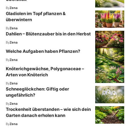
By
Zena
Gladiolen im Topf pflanzen &
überwintern
By
Zena
Dahlien – Blütenzauber bis in den Herbst
By
Zena
Welche Aufgaben haben Pflanzen?
By
Zena
Knöterichgewächse, Polygonaceae –
Arten von Knöterich
By
Zena
Schneeglöckchen: Giftig oder
ungefährlich?
By
Zena
Trockenheit überstanden – wie sich dein
Garten danach erholen kann
By
Zena