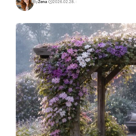
By
Zena
2026.02.28.