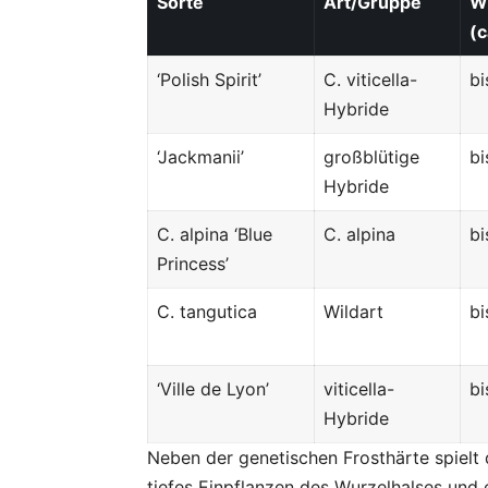
Sorte
Art/Gruppe
W
(c
‘Polish Spirit’
C. viticella-
bi
Hybride
‘Jackmanii’
großblütige
bi
Hybride
C. alpina ‘Blue
C. alpina
bi
Princess’
C. tangutica
Wildart
bi
‘Ville de Lyon’
viticella-
bi
Hybride
Neben der genetischen Frosthärte spielt 
tiefes Einpflanzen des Wurzelhalses und