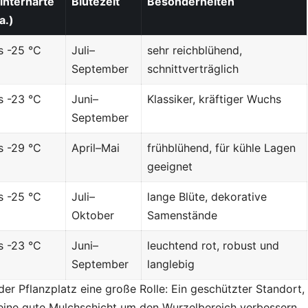
interhärte
Blütezeit
Besonderheiten
a.)
s -25 °C
Juli–
sehr reichblühend,
September
schnittverträglich
s -23 °C
Juni–
Klassiker, kräftiger Wuchs
September
s -29 °C
April–Mai
frühblühend, für kühle Lagen
geeignet
s -25 °C
Juli–
lange Blüte, dekorative
Oktober
Samenstände
s -23 °C
Juni–
leuchtend rot, robust und
September
langlebig
der Pflanzplatz eine große Rolle: Ein geschützter Standort,
 eine gute Mulchschicht um den Wurzelbereich verbessern