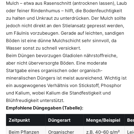
Mulch – etwa aus Rasenschnitt (antrocknen lassen), Laub
oder feiner Rindenhumus – hilft, die Bodenfeuchtigkeit
zu halten und Unkraut zu unterdrücken. Der Mulch sollte
jedoch nicht direkt an den Stielansatz gepresst werden,
um Fäulnis vorzubeugen. Gerade auf leichten, sandigen
Böden ist eine dünne Mulchschicht sehr sinnvoll, da
Wasser sonst zu schnell versickert.
Beim Düngen bevorzugen Gladiolen nährstoffreiche,
aber nicht überversorgte Böden. Eine moderate
Startgabe eines organischen oder organisch-
mineralischen Düngers ist meist ausreichend. Wichtig ist
ein ausgewogenes Verhältnis von Stickstoff, Phosphor
und Kalium, wobei Kalium die Standfestigkeit und
Blühfreudigkeit unterstützt.
Empfohlene Düngegaben (Tabelle):
Zeitpunkt
Düngerart
Menge/Beispiel
Be
Beim Pflanzen
Organischer
z.B. 40–60 g/m²
Lei