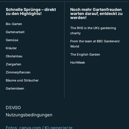
Schnelle Sprünge – direkt
Noch mehr Gartenfreuden
zu den Highlights!
warten darauf, entdeckt zu
werden!
Bio-Garten
The RHS is the UK’s gardening
Gartenarbeit
charity
Gemüse
From the team at BBC Gardeners‘
World
Kräuter
The English Garden
Obstanbau
HortWeek
Ziergarten
Zimmerpflanzen
Bäume und Sträucher
Gartenideen
DSVGO
Nutzungsbedingungen
Fotos: canva.com / KI-generierte