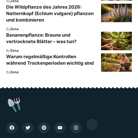
By
Zena
Die Wildpflanze des Jahres 2026:
Natternkopf (Echium vulgare) pflanzen
und kombinieren
By
Zena
Bananenpflanze: Braune und
vertrocknete Blätter – was tun?
By
Zena
Warum regelmäßige Kontrollen
während Trockenperioden wichtig sind
By
Zena