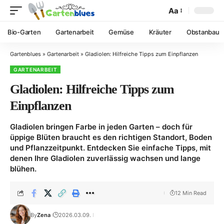
Aa
Bio-Garten
Gartenarbeit
Gemüse
Kräuter
Obstanbau
Gartenblues
»
Gartenarbeit
»
Gladiolen: Hilfreiche Tipps zum Einpflanzen
GARTENARBEIT
Gladiolen: Hilfreiche Tipps zum
Einpflanzen
Gladiolen bringen Farbe in jeden Garten – doch für
üppige Blüten braucht es den richtigen Standort, Boden
und Pflanzzeitpunkt. Entdecken Sie einfache Tipps, mit
denen Ihre Gladiolen zuverlässig wachsen und lange
blühen.
12 Min Read
By
Zena
2026.03.09.