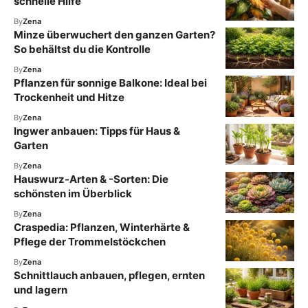
schnelle Hilfe
By
Zena
Minze überwuchert den ganzen Garten?
So behältst du die Kontrolle
By
Zena
Pflanzen für sonnige Balkone: Ideal bei
Trockenheit und Hitze
By
Zena
Ingwer anbauen: Tipps für Haus &
Garten
By
Zena
Hauswurz-Arten & -Sorten: Die
schönsten im Überblick
By
Zena
Craspedia: Pflanzen, Winterhärte &
Pflege der Trommelstöckchen
By
Zena
Schnittlauch anbauen, pflegen, ernten
und lagern