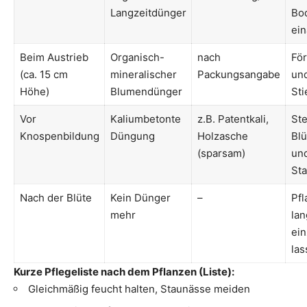
Langzeitdünger
Bo
ein
Beim Austrieb
Organisch-
nach
För
(ca. 15 cm
mineralischer
Packungsangabe
un
Höhe)
Blumendünger
St
Vor
Kaliumbetonte
z.B. Patentkali,
Ste
Knospenbildung
Düngung
Holzasche
Bl
(sparsam)
un
Sta
Nach der Blüte
Kein Dünger
–
Pfl
mehr
la
ein
las
Kurze Pflegeliste nach dem Pflanzen (Liste):
Gleichmäßig feucht halten, Staunässe meiden