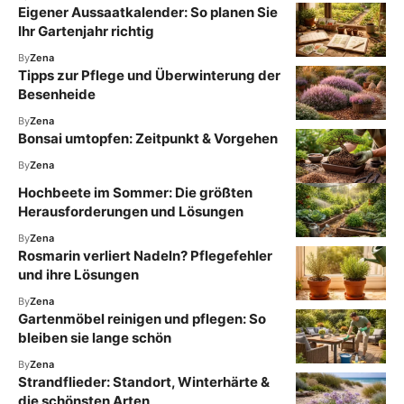
Eigener Aussaatkalender: So planen Sie
Ihr Gartenjahr richtig
By
Zena
Tipps zur Pflege und Überwinterung der
Besenheide
By
Zena
Bonsai umtopfen: Zeitpunkt & Vorgehen
By
Zena
Hochbeete im Sommer: Die größten
Herausforderungen und Lösungen
By
Zena
Rosmarin verliert Nadeln? Pflegefehler
und ihre Lösungen
By
Zena
Gartenmöbel reinigen und pflegen: So
bleiben sie lange schön
By
Zena
Strandflieder: Standort, Winterhärte &
die schönsten Arten