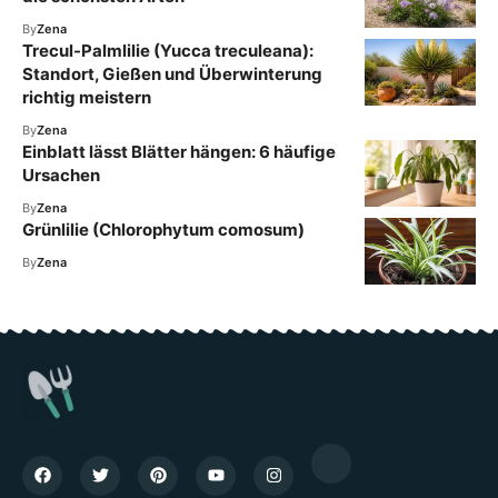
By
Zena
Trecul-Palmlilie (Yucca treculeana):
Standort, Gießen und Überwinterung
richtig meistern
By
Zena
Einblatt lässt Blätter hängen: 6 häufige
Ursachen
By
Zena
Grünlilie (Chlorophytum comosum)
By
Zena