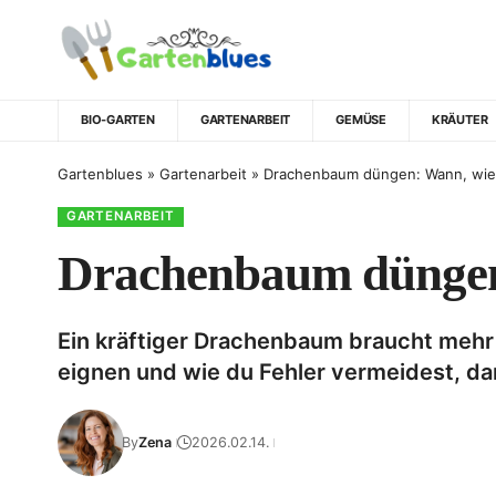
BIO-GARTEN
GARTENARBEIT
GEMÜSE
KRÄUTER
Gartenblues
»
Gartenarbeit
»
Drachenbaum düngen: Wann, wie
GARTENARBEIT
Drachenbaum düngen
Ein kräftiger Drachenbaum braucht mehr 
eignen und wie du Fehler vermeidest, dam
By
Zena
2026.02.14.