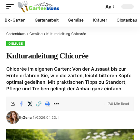
Aa
Bio-Garten
Gartenarbeit
Gemüse
Kräuter
Obstanbau
Gartenblues
»
Gemüse
»
Kulturanleitung Chicorée
GEMÜSE
Kulturanleitung Chicorée
Chicorée im eigenen Garten: Von der Aussaat bis zur
Ernte erfahren Sie, wie die zarten, leicht bitteren Köpfe
optimal gedeihen. Mit praktischen Tipps zu Standort,
Pflege und Treiben gelingt der Anbau ganz einfach.
8 Min Read
By
Zena
2026.04.23.