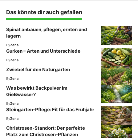
Das könnte dir auch gefallen
Spinat anbauen, pflegen, ernten und
lagern
By
Zena
Gurken – Arten und Unterschiede
By
Zena
Zwiebel für den Naturgarten
By
Zena
Was bewirkt Backpulver im
Gießwasser?
By
Zena
Steingarten-Pflege: Fit für das Frühjahr
By
Zena
Christrosen-Standort: Der perfekte
Platz zum Christrosen-Pflanzen