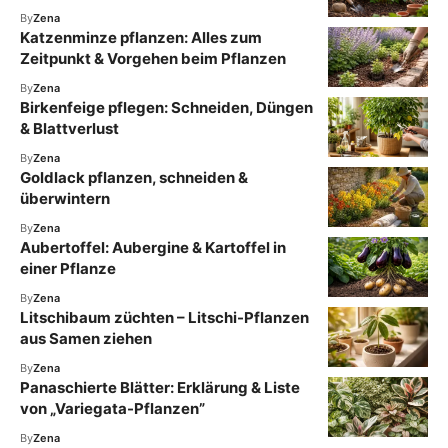
By
Zena
Katzenminze pflanzen: Alles zum
Zeitpunkt & Vorgehen beim Pflanzen
By
Zena
Birkenfeige pflegen: Schneiden, Düngen
& Blattverlust
By
Zena
Goldlack pflanzen, schneiden &
überwintern
By
Zena
Aubertoffel: Aubergine & Kartoffel in
einer Pflanze
By
Zena
Litschibaum züchten – Litschi-Pflanzen
aus Samen ziehen
By
Zena
Panaschierte Blätter: Erklärung & Liste
von „Variegata-Pflanzen”
By
Zena