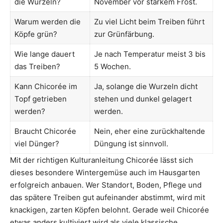
die Wurzeln?
November vor starkem Frost.
Warum werden die
Zu viel Licht beim Treiben führt
Köpfe grün?
zur Grünfärbung.
Wie lange dauert
Je nach Temperatur meist 3 bis
das Treiben?
5 Wochen.
Kann Chicorée im
Ja, solange die Wurzeln dicht
Topf getrieben
stehen und dunkel gelagert
werden?
werden.
Braucht Chicorée
Nein, eher eine zurückhaltende
viel Dünger?
Düngung ist sinnvoll.
Mit der richtigen Kulturanleitung Chicorée lässt sich
dieses besondere Wintergemüse auch im Hausgarten
erfolgreich anbauen. Wer Standort, Boden, Pflege und
das spätere Treiben gut aufeinander abstimmt, wird mit
knackigen, zarten Köpfen belohnt. Gerade weil Chicorée
etwas anders kultiviert wird als viele klassische