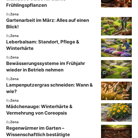
Frühlingspflanzen
By
Zena
Gartenarbeit im März: Alles auf einen
Blick!
By
Zena
Leberbalsam: Standort, Pflege &
Winterhärte
By
Zena
Bewässerungssysteme im Frühjahr
wieder in Betrieb nehmen
By
Zena
Lampenputzergras schneiden: Wann &
wie?
By
Zena
Mädchenauge: Winterhärte &
Vermehrung von Coreopsis
By
Zena
Regenwürmer im Garten –
Wissenschaftlich bestätigte