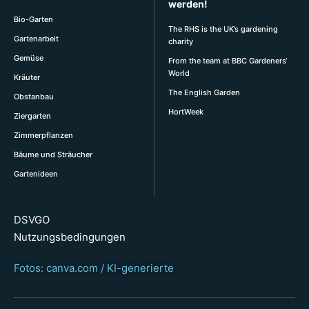
werden!
Bio-Garten
The RHS is the UK’s gardening
Gartenarbeit
charity
Gemüse
From the team at BBC Gardeners‘
World
Kräuter
The English Garden
Obstanbau
HortWeek
Ziergarten
Zimmerpflanzen
Bäume und Sträucher
Gartenideen
DSVGO
Nutzungsbedingungen
Fotos: canva.com / KI-generierte