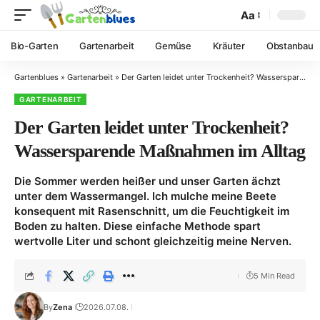
Aa
Bio-Garten
Gartenarbeit
Gemüse
Kräuter
Obstanbau
Gartenblues
»
Gartenarbeit
»
Der Garten leidet unter Trockenheit? Wassersparende Maßnahmen im Alltag
GARTENARBEIT
Der Garten leidet unter Trockenheit?
Wassersparende Maßnahmen im Alltag
Die Sommer werden heißer und unser Garten ächzt
unter dem Wassermangel. Ich mulche meine Beete
konsequent mit Rasenschnitt, um die Feuchtigkeit im
Boden zu halten. Diese einfache Methode spart
wertvolle Liter und schont gleichzeitig meine Nerven.
5 Min Read
By
Zena
2026.07.08.