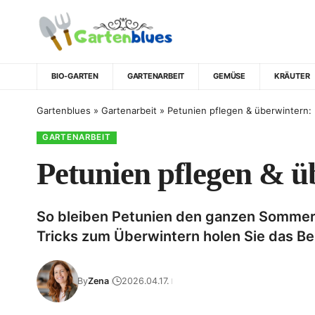
BIO-GARTEN
GARTENARBEIT
GEMÜSE
KRÄUTER
Gartenblues
»
Gartenarbeit
»
Petunien pflegen & überwintern:
GARTENARBEIT
Petunien pflegen & ü
So bleiben Petunien den ganzen Sommer 
Tricks zum Überwintern holen Sie das Be
By
Zena
2026.04.17.