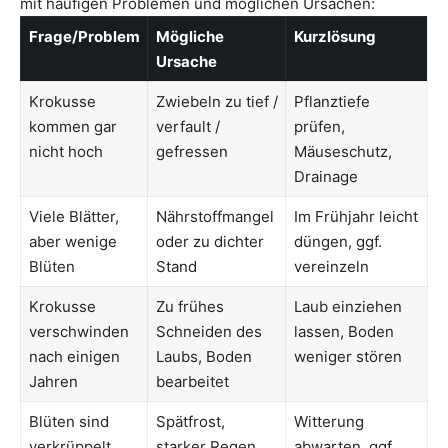
mit häufigen Problemen und möglichen Ursachen:
Frage/Problem
Mögliche
Kurzlösung
Ursache
Krokusse
Zwiebeln zu tief /
Pflanztiefe
kommen gar
verfault /
prüfen,
nicht hoch
gefressen
Mäuseschutz,
Drainage
Viele Blätter,
Nährstoffmangel
Im Frühjahr leicht
aber wenige
oder zu dichter
düngen, ggf.
Blüten
Stand
vereinzeln
Krokusse
Zu frühes
Laub einziehen
verschwinden
Schneiden des
lassen, Boden
nach einigen
Laubs, Boden
weniger stören
Jahren
bearbeitet
Blüten sind
Spätfrost,
Witterung
verkrüppelt
starker Regen,
abwarten, ggf.