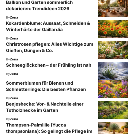
Balkon und Garten sommerlich
dekorieren: Trendideen 2026
By
Zena
Kokardenblume: Aussaat, Schneiden &
Winterhärte der Gaillardia
By
Zena
Christrosen pflegen: Alles Wichtige zum
Gießen, Düngen & Co.
By
Zena
Schneeglöckchen – der Frühling ist nah
By
Zena
Sommerblumen für Bienen und
Schmetterlinge: Die besten Pflanzen
By
Zena
Benjeshecke: Vor- & Nachteile einer
Totholzhecke im Garten
By
Zena
Thompson-Palmlilie (Yucca
thompsoniana): So gelingt die Pflege im