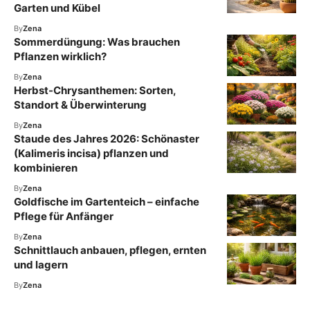
Garten und Kübel
By
Zena
Sommerdüngung: Was brauchen
Pflanzen wirklich?
By
Zena
Herbst-Chrysanthemen: Sorten,
Standort & Überwinterung
By
Zena
Staude des Jahres 2026: Schönaster
(Kalimeris incisa) pflanzen und
kombinieren
By
Zena
Goldfische im Gartenteich – einfache
Pflege für Anfänger
By
Zena
Schnittlauch anbauen, pflegen, ernten
und lagern
By
Zena