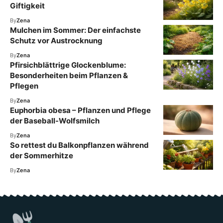
Giftigkeit
By
Zena
Mulchen im Sommer: Der einfachste
Schutz vor Austrocknung
By
Zena
Pfirsichblättrige Glockenblume:
Besonderheiten beim Pflanzen &
Pflegen
By
Zena
Euphorbia obesa – Pflanzen und Pflege
der Baseball-Wolfsmilch
By
Zena
So rettest du Balkonpflanzen während
der Sommerhitze
By
Zena