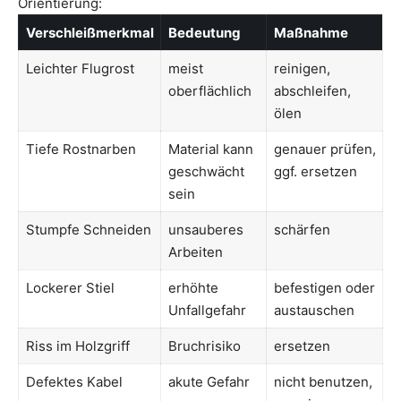
Orientierung:
Verschleißmerkmal
Bedeutung
Maßnahme
Leichter Flugrost
meist
reinigen,
oberflächlich
abschleifen,
ölen
Tiefe Rostnarben
Material kann
genauer prüfen,
geschwächt
ggf. ersetzen
sein
Stumpfe Schneiden
unsauberes
schärfen
Arbeiten
Lockerer Stiel
erhöhte
befestigen oder
Unfallgefahr
austauschen
Riss im Holzgriff
Bruchrisiko
ersetzen
Defektes Kabel
akute Gefahr
nicht benutzen,