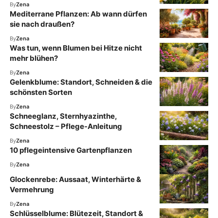
By
Zena
Mediterrane Pflanzen: Ab wann dürfen
sie nach draußen?
By
Zena
Was tun, wenn Blumen bei Hitze nicht
mehr blühen?
By
Zena
Gelenkblume: Standort, Schneiden & die
schönsten Sorten
By
Zena
Schneeglanz, Sternhyazinthe,
Schneestolz – Pflege-Anleitung
By
Zena
10 pflegeintensive Gartenpflanzen
By
Zena
Glockenrebe: Aussaat, Winterhärte &
Vermehrung
By
Zena
Schlüsselblume: Blütezeit, Standort &