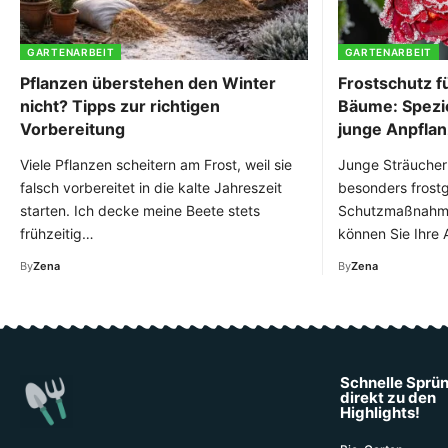
GARTENARBEIT
GARTENARBEIT
Pflanzen überstehen den Winter
Frostschutz f
nicht? Tipps zur richtigen
Bäume: Spezi
Vorbereitung
junge Anpfla
Viele Pflanzen scheitern am Frost, weil sie
Junge Sträucher
falsch vorbereitet in die kalte Jahreszeit
besonders frostg
starten. Ich decke meine Beete stets
Schutzmaßnahme
frühzeitig…
können Sie Ihre
By
Zena
By
Zena
Schnelle Sprü
direkt zu den
Highlights!