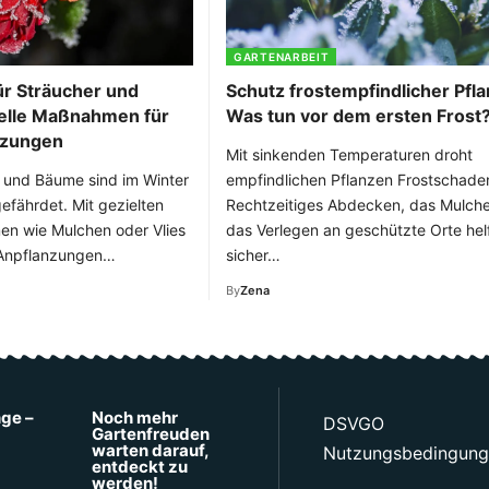
GARTENARBEIT
ür Sträucher und
Schutz frostempfindlicher Pfl
elle Maßnahmen für
Was tun vor dem ersten Frost
nzungen
Mit sinkenden Temperaturen droht
 und Bäume sind im Winter
empfindlichen Pflanzen Frostschade
efährdet. Mit gezielten
Rechtzeitiges Abdecken, das Mulch
n wie Mulchen oder Vlies
das Verlegen an geschützte Orte helf
 Anpflanzungen…
sicher…
By
Zena
nge –
Noch mehr
DSVGO
Gartenfreuden
warten darauf,
Nutzungsbedingun
entdeckt zu
werden!