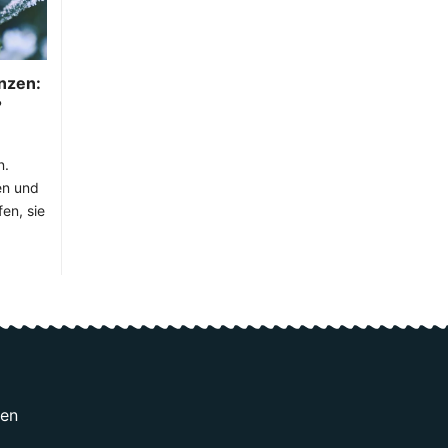
anzen:
?
n.
en und
en, sie
gen