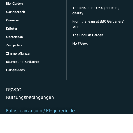
Bio-Garten
The RHS is the UK’s gardening
Gartenarbeit
charity
Gemüse
From the team at BBC Gardeners‘
World
Kräuter
The English Garden
Obstanbau
HortWeek
Ziergarten
Zimmerpflanzen
Bäume und Sträucher
Gartenideen
DSVGO
Nutzungsbedingungen
Fotos: canva.com / KI-generierte