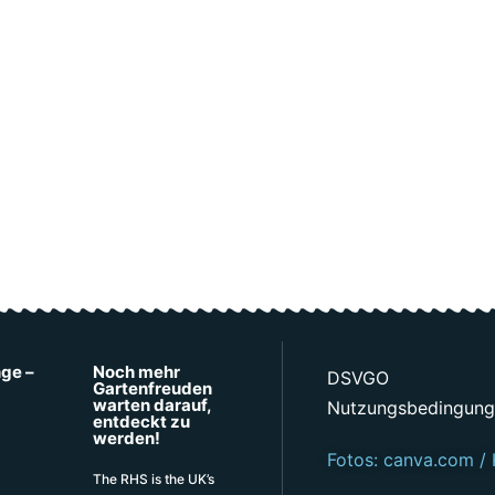
nge –
Noch mehr
DSVGO
Gartenfreuden
warten darauf,
Nutzungsbedingun
entdeckt zu
werden!
Fotos: canva.com / 
The RHS is the UK’s