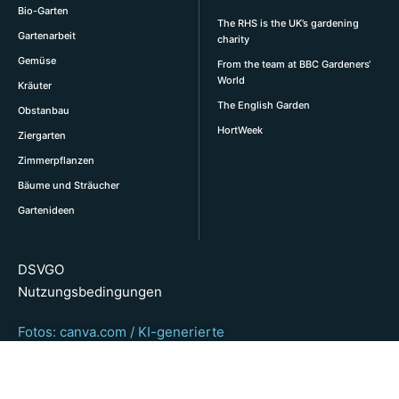
Bio-Garten
The RHS is the UK’s gardening
Gartenarbeit
charity
Gemüse
From the team at BBC Gardeners‘
World
Kräuter
The English Garden
Obstanbau
HortWeek
Ziergarten
Zimmerpflanzen
Bäume und Sträucher
Gartenideen
DSVGO
Nutzungsbedingungen
Fotos: canva.com / KI-generierte