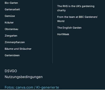
Bio-Garten
The RHS is the UK’s gardening
Gartenarbeit
charity
Gemüse
From the team at BBC Gardeners‘
World
Kräuter
The English Garden
Obstanbau
HortWeek
Ziergarten
Zimmerpflanzen
Bäume und Sträucher
Gartenideen
DSVGO
Nutzungsbedingungen
Fotos: canva.com / KI-generierte