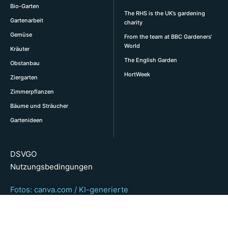
Bio-Garten
The RHS is the UK’s gardening
Gartenarbeit
charity
Gemüse
From the team at BBC Gardeners‘
World
Kräuter
The English Garden
Obstanbau
HortWeek
Ziergarten
Zimmerpflanzen
Bäume und Sträucher
Gartenideen
DSVGO
Nutzungsbedingungen
Fotos: canva.com / KI-generierte