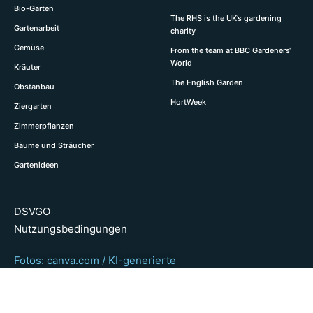
Bio-Garten
The RHS is the UK’s gardening
Gartenarbeit
charity
Gemüse
From the team at BBC Gardeners‘
World
Kräuter
The English Garden
Obstanbau
HortWeek
Ziergarten
Zimmerpflanzen
Bäume und Sträucher
Gartenideen
DSVGO
Nutzungsbedingungen
Fotos: canva.com / KI-generierte