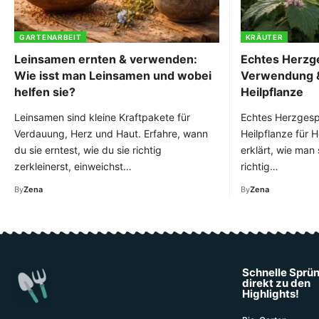
GARTENARBEIT
KRÄUTER
Leinsamen ernten & verwenden:
Echtes Herzge
Wie isst man Leinsamen und wobei
Verwendung &
helfen sie?
Heilpflanze
Leinsamen sind kleine Kraftpakete für
Echtes Herzgespa
Verdauung, Herz und Haut. Erfahre, wann
Heilpflanze für 
du sie erntest, wie du sie richtig
erklärt, wie man 
zerkleinerst, einweichst…
richtig…
By
Zena
By
Zena
Schnelle Sprü
direkt zu den
Highlights!