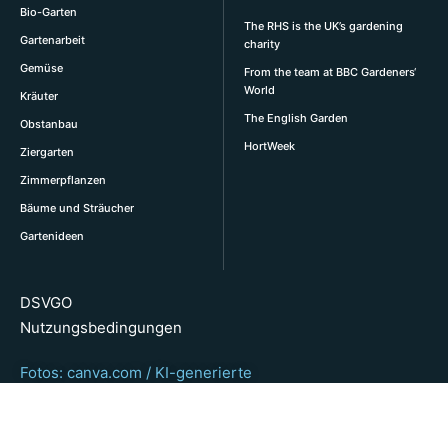
Bio-Garten
The RHS is the UK’s gardening
Gartenarbeit
charity
Gemüse
From the team at BBC Gardeners‘
World
Kräuter
The English Garden
Obstanbau
HortWeek
Ziergarten
Zimmerpflanzen
Bäume und Sträucher
Gartenideen
DSVGO
Nutzungsbedingungen
Fotos: canva.com / KI-generierte