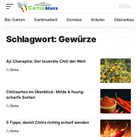
Bio-Garten
Gartenarbeit
Gemüse
Kräuter
Obstanbau
Schlagwort:
Gewürze
Aji Charapita: Der teuerste Chili der Welt
By
Zena
Chilisorten im Überblick: Milde & feurig-
scharfe Sorten
By
Zena
5 Tipps, damit Chilis richtig scharf werden
By
Zena