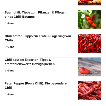
Baumchili: Tipps zum Pflanzen & Pflegen
eines Chili-Baumes
By
Zena
Chili ernten: Tipps zur Ernte & Lagerung von
Chilis
By
Zena
Chili kaufen: Experten-Tipps &
empfehlenswerte Bezugsquellen
By
Zena
Peter Pepper (Penis Chili): Die besondere
Chili
By
Zena