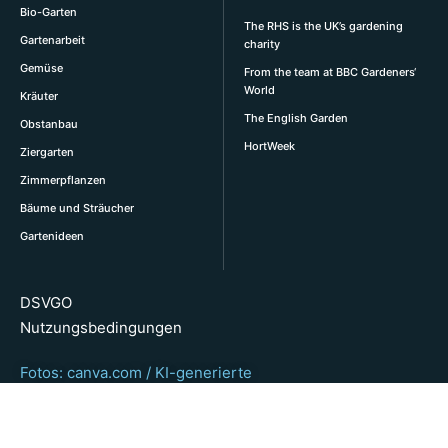
Bio-Garten
The RHS is the UK’s gardening
Gartenarbeit
charity
Gemüse
From the team at BBC Gardeners‘
World
Kräuter
The English Garden
Obstanbau
HortWeek
Ziergarten
Zimmerpflanzen
Bäume und Sträucher
Gartenideen
DSVGO
Nutzungsbedingungen
Fotos: canva.com / KI-generierte