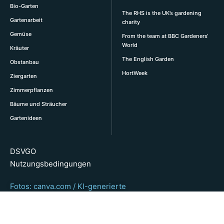
Bio-Garten
The RHS is the UK’s gardening
Gartenarbeit
charity
Gemüse
From the team at BBC Gardeners‘
World
Kräuter
The English Garden
Obstanbau
HortWeek
Ziergarten
Zimmerpflanzen
Bäume und Sträucher
Gartenideen
DSVGO
Nutzungsbedingungen
Fotos: canva.com / KI-generierte