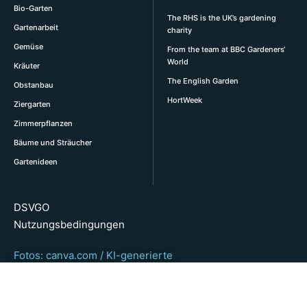
Bio-Garten
The RHS is the UK’s gardening
Gartenarbeit
charity
Gemüse
From the team at BBC Gardeners‘
World
Kräuter
The English Garden
Obstanbau
HortWeek
Ziergarten
Zimmerpflanzen
Bäume und Sträucher
Gartenideen
DSVGO
Nutzungsbedingungen
Fotos: canva.com / KI-generierte