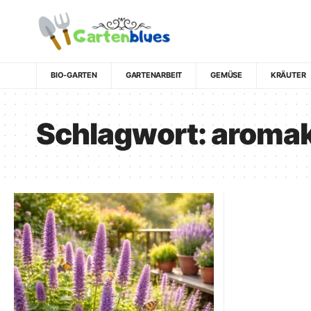
BIO-GARTEN
GARTENARBEIT
GEMÜSE
KRÄUTER
Schlagwort:
aroma