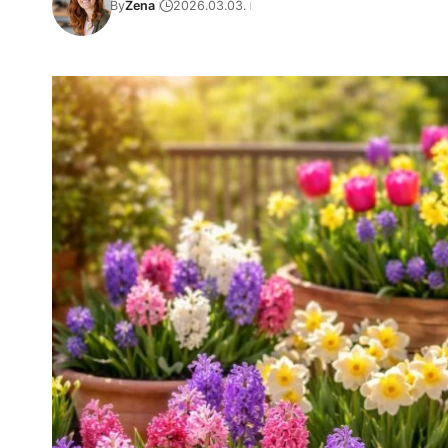
By
Zena
2026.03.03.