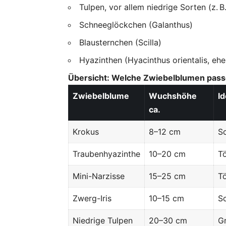
Tulpen, vor allem niedrige Sorten (z. 
Schneeglöckchen (Galanthus)
Blausternchen (Scilla)
Hyazinthen (Hyacinthus orientalis, eh
Übersicht: Welche Zwiebelblumen pas
Zwiebelblume
Wuchshöhe
Id
ca.
Krokus
8–12 cm
S
Traubenhyazinthe
10–20 cm
T
Mini-Narzisse
15–25 cm
T
Zwerg-Iris
10–15 cm
Sc
Niedrige Tulpen
20–30 cm
G