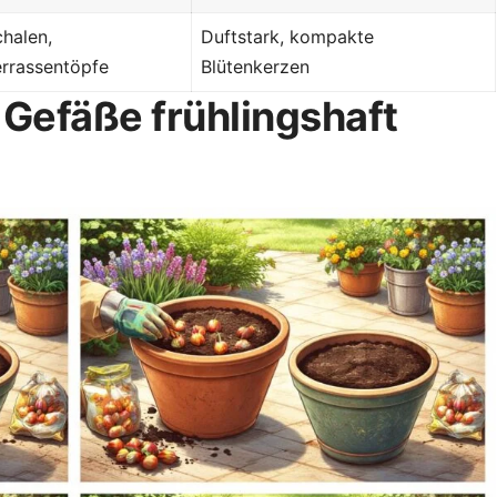
chalen,
Duftstark, kompakte
errassentöpfe
Blütenkerzen
: Gefäße frühlingshaft