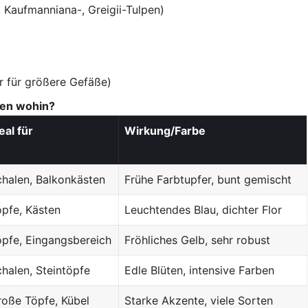
B. Kaufmanniana-, Greigii-Tulpen)
er für größere Gefäße)
sen wohin?
eal für
Wirkung/Farbe
chalen, Balkonkästen
Frühe Farbtupfer, bunt gemischt
öpfe, Kästen
Leuchtendes Blau, dichter Flor
öpfe, Eingangsbereich
Fröhliches Gelb, sehr robust
halen, Steintöpfe
Edle Blüten, intensive Farben
roße Töpfe, Kübel
Starke Akzente, viele Sorten