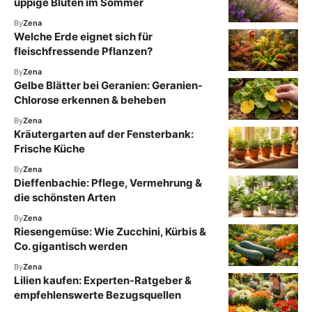
üppige Blüten im Sommer
By
Zena
Welche Erde eignet sich für
fleischfressende Pflanzen?
By
Zena
Gelbe Blätter bei Geranien: Geranien-
Chlorose erkennen & beheben
By
Zena
Kräutergarten auf der Fensterbank:
Frische Küche
By
Zena
Dieffenbachie: Pflege, Vermehrung &
die schönsten Arten
By
Zena
Riesengemüse: Wie Zucchini, Kürbis &
Co. gigantisch werden
By
Zena
Lilien kaufen: Experten-Ratgeber &
empfehlenswerte Bezugsquellen