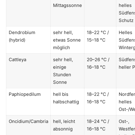
Mittagssonne
helles
Südfens
Schutz
Dendrobium
sehr hell,
18–22 °C /
Helles
(hybrid)
etwas Sonne
15–18 °C
Südfens
möglich
Winter
Cattleya
sehr hell,
20–26 °C /
Südfens
einige
16–18 °C
heller P
Stunden
Sonne
Paphiopedilum
hell bis
18–22 °C /
Nordfen
halbschattig
16–18 °C
helles
Ost-/We
Oncidium/Cambria
hell, leicht
18–24 °C /
Ost-,
absonnig
16–18 °C
Westfen