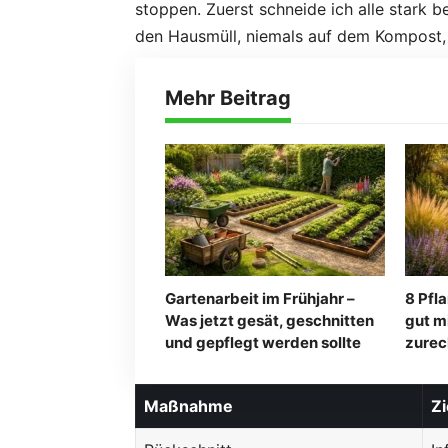
stoppen. Zuerst schneide ich alle stark b
den Hausmüll, niemals auf dem Kompost, 
Mehr Beitrag
Gartenarbeit im Frühjahr –
8 Pfl
Was jetzt gesät, geschnitten
gut m
und gepflegt werden sollte
zure
Maßnahme
Zi