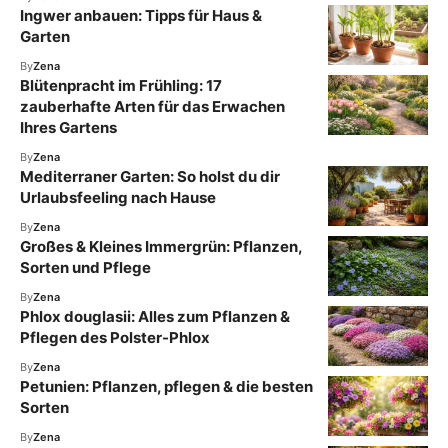
Ingwer anbauen: Tipps für Haus &
Garten
By
Zena
Blütenpracht im Frühling: 17
zauberhafte Arten für das Erwachen
Ihres Gartens
By
Zena
Mediterraner Garten: So holst du dir
Urlaubsfeeling nach Hause
By
Zena
Großes & Kleines Immergrün: Pflanzen,
Sorten und Pflege
By
Zena
Phlox douglasii: Alles zum Pflanzen &
Pflegen des Polster-Phlox
By
Zena
Petunien: Pflanzen, pflegen & die besten
Sorten
By
Zena