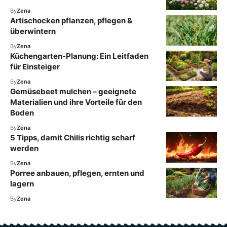
By
Zena
Artischocken pflanzen, pflegen &
überwintern
By
Zena
Küchengarten-Planung: Ein Leitfaden
für Einsteiger
By
Zena
Gemüsebeet mulchen – geeignete
Materialien und ihre Vorteile für den
Boden
By
Zena
5 Tipps, damit Chilis richtig scharf
werden
By
Zena
Porree anbauen, pflegen, ernten und
lagern
By
Zena