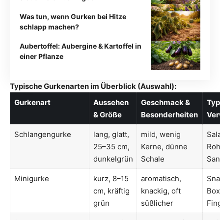
Was tun, wenn Gurken bei Hitze
schlapp machen?
Aubertoffel: Aubergine & Kartoffel in
einer Pflanze
Typische Gurkenarten im Überblick (Auswahl):
Gurkenart
Aussehen
Geschmack &
Typ
& Größe
Besonderheiten
Ve
Schlangengurke
lang, glatt,
mild, wenig
Sala
25–35 cm,
Kerne, dünne
Roh
dunkelgrün
Schale
San
Minigurke
kurz, 8–15
aromatisch,
Sna
cm, kräftig
knackig, oft
Box
grün
süßlicher
Fin