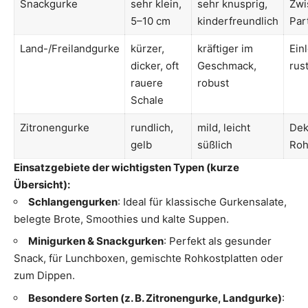
Snackgurke
sehr klein,
sehr knusprig,
Zwi
5–10 cm
kinderfreundlich
Par
Land-/Freilandgurke
kürzer,
kräftiger im
Ein
dicker, oft
Geschmack,
rust
rauere
robust
Schale
Zitronengurke
rundlich,
mild, leicht
Dek
gelb
süßlich
Roh
Einsatzgebiete der wichtigsten Typen (kurze
Übersicht):
Schlangengurken
: Ideal für klassische Gurkensalate,
belegte Brote, Smoothies und kalte Suppen.
Minigurken & Snackgurken
: Perfekt als gesunder
Snack, für Lunchboxen, gemischte Rohkostplatten oder
zum Dippen.
Besondere Sorten (z. B. Zitronengurke, Landgurke)
: