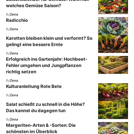
welches Gemüse Saison?
By
Zena
Radicchio
By
Zena
Karotten bleiben klein und verformt? So
gelingt eine bessere Ernte
By
Zena
Erfolgreich ins Gartenjahr: Hochbeet-
Fehler umgehen und Jungpflanzen
richtig setzen
By
Zena
Kulturanleitung Rote Bete
By
Zena
Salat schießt zu schnell in die Höhe?
Das kannst du dagegen tun
By
Zena
Margeriten-Arten & -Sorten: Die
schönsten im Überblick