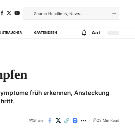
Aa
D STRÄUCHER
GARTENIDEEN
mpfen
e Symptome früh erkennen, Ansteckung
ritt.
Share
23 Min Read