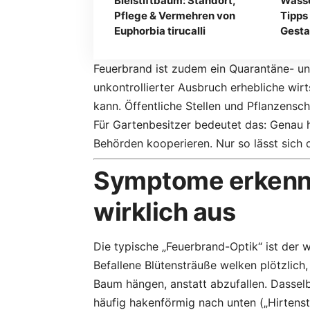
Bleistiftbaum: Standort,
Wasse
Pflege & Vermehren von
Tipps
Euphorbia tirucalli
Gesta
Feuerbrand ist zudem ein Quarantäne- un
unkontrollierter Ausbruch erhebliche wi
kann. Öffentliche Stellen und Pflanzensc
Für Gartenbesitzer bedeutet das: Genau h
Behörden kooperieren. Nur so lässt sich 
Symptome erkenne
wirklich aus
Die typische „Feuerbrand-Optik“ ist der 
Befallene Blütensträuße welken plötzlich
Baum hängen, anstatt abzufallen. Dasselb
häufig hakenförmig nach unten („Hirtenst