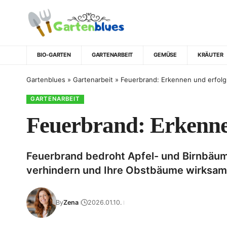
BIO-GARTEN
GARTENARBEIT
GEMÜSE
KRÄUTER
Gartenblues
»
Gartenarbeit
»
Feuerbrand: Erkennen und erfol
GARTENARBEIT
Feuerbrand: Erkenne
Feuerbrand bedroht Apfel- und Birnbäume
verhindern und Ihre Obstbäume wirksam s
By
Zena
2026.01.10.