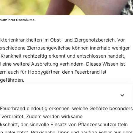
hutz Ihrer Obstbäume.
akterienkrankheiten im Obst- und Ziergehölzbereich. Vor
verschiedene Zierrosengewächse können innerhalb weniger
Krankheit rechtzeitig erkennt und entschlossen handelt,
d eine weitere Ausbreitung verhindern. Dieses Wissen ist
dern auch für Hobbygärtner, denn Feuerbrand ist
 gefährden.
ie Feuerbrand eindeutig erkennen, welche Gehölze besonders
it verbreitet. Zudem werden wirksame
hnitt, der sinnvolle Einsatz von Pflanzenschutzmitteln
 beleuchtet. Praxisnahe Tipps und häufige Fehler aus dem