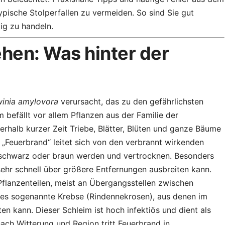
ypische Stolperfallen zu vermeiden. So sind Sie gut
tig zu handeln.
hen: Was hinter der
winia amylovora
verursacht, das zu den gefährlichsten
 befällt vor allem Pflanzen aus der Familie der
halb kurzer Zeit Triebe, Blätter, Blüten und ganze Bäume
„Feuerbrand“ leitet sich von den verbrannt wirkenden
on schwarz oder braun werden und vertrocknen. Besonders
 sehr schnell über größere Entfernungen ausbreiten kann.
 Pflanzenteilen, meist an Übergangsstellen zwischen
 es sogenannte Krebse (Rindennekrosen), aus denen im
ten kann. Dieser Schleim ist hoch infektiös und dient als
ach Witterung und Region tritt Feuerbrand in