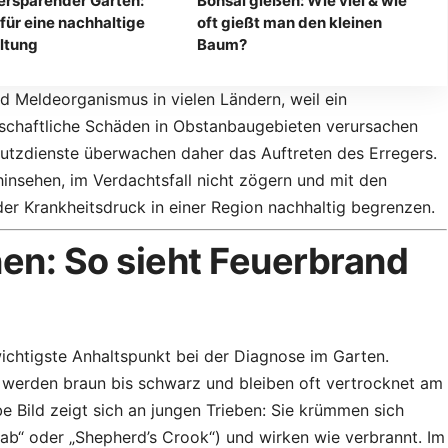
rsparender Garten:
Bonsai gießen: Wie viel & wie
 für eine nachhaltige
oft gießt man den kleinen
ltung
Baum?
d Meldeorganismus in vielen Ländern, weil ein
rtschaftliche Schäden in Obstanbaugebieten verursachen
hutzdienste überwachen daher das Auftreten des Erregers.
insehen, im Verdachtsfall nicht zögern und mit den
der Krankheitsdruck in einer Region nachhaltig begrenzen.
n: So sieht Feuerbrand
wichtigste Anhaltspunkt bei der Diagnose im Garten.
, werden braun bis schwarz und bleiben oft vertrocknet am
e Bild zeigt sich an jungen Trieben: Sie krümmen sich
ab“ oder „Shepherd’s Crook“) und wirken wie verbrannt. Im