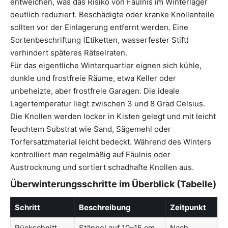
entweichen, was das Risiko von Fäulnis im Winterlager
deutlich reduziert. Beschädigte oder kranke Knollenteile
sollten vor der Einlagerung entfernt werden. Eine
Sortenbeschriftung (Etiketten, wasserfester Stift)
verhindert späteres Rätselraten.
Für das eigentliche Winterquartier eignen sich kühle,
dunkle und frostfreie Räume, etwa Keller oder
unbeheizte, aber frostfreie Garagen. Die ideale
Lagertemperatur liegt zwischen 3 und 8 Grad Celsius.
Die Knollen werden locker in Kisten gelegt und mit leicht
feuchtem Substrat wie Sand, Sägemehl oder
Torfersatzmaterial leicht bedeckt. Während des Winters
kontrolliert man regelmäßig auf Fäulnis oder
Austrocknung und sortiert schadhafte Knollen aus.
Überwinterungsschritte im Überblick (Tabelle)
Schritt
Beschreibung
Zeitpunkt
Rückschnitt
Stängel auf 10–15 cm
Nach