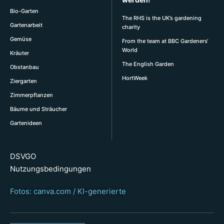
Bio-Garten
The RHS is the UK’s gardening
Gartenarbeit
charity
Gemüse
From the team at BBC Gardeners‘
World
Kräuter
The English Garden
Obstanbau
HortWeek
Ziergarten
Zimmerpflanzen
Bäume und Sträucher
Gartenideen
DSVGO
Nutzungsbedingungen
Fotos: canva.com / KI-generierte