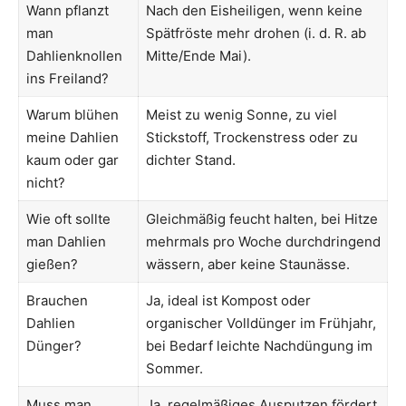
Wann pflanzt
Nach den Eisheiligen, wenn keine
man
Spätfröste mehr drohen (i. d. R. ab
Dahlienknollen
Mitte/Ende Mai).
ins Freiland?
Warum blühen
Meist zu wenig Sonne, zu viel
meine Dahlien
Stickstoff, Trockenstress oder zu
kaum oder gar
dichter Stand.
nicht?
Wie oft sollte
Gleichmäßig feucht halten, bei Hitze
man Dahlien
mehrmals pro Woche durchdringend
gießen?
wässern, aber keine Staunässe.
Brauchen
Ja, ideal ist Kompost oder
Dahlien
organischer Volldünger im Frühjahr,
Dünger?
bei Bedarf leichte Nachdüngung im
Sommer.
Muss man
Ja, regelmäßiges Ausputzen fördert