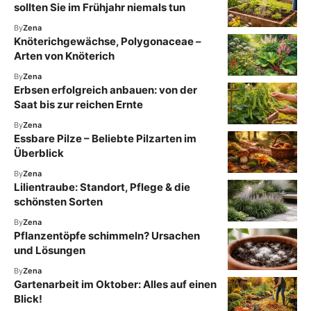
sollten Sie im Frühjahr niemals tun
By
Zena
Knöterichgewächse, Polygonaceae –
Arten von Knöterich
By
Zena
Erbsen erfolgreich anbauen: von der
Saat bis zur reichen Ernte
By
Zena
Essbare Pilze – Beliebte Pilzarten im
Überblick
By
Zena
Lilientraube: Standort, Pflege & die
schönsten Sorten
By
Zena
Pflanzentöpfe schimmeln? Ursachen
und Lösungen
By
Zena
Gartenarbeit im Oktober: Alles auf einen
Blick!